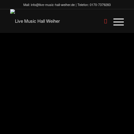
Mail:
info@live-music-hall-weiher.de
| Telefon:
0170-7379283
FAQ
Grundlegend möchten wir einiges gleich klar
stellen: Wir tolerieren keine Störenfriede,
Schreihälse oder Stressschieber. Wir sind alle
wegen der Musik gekommen und möchten nicht