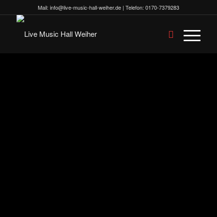
Mail:
info@live-music-hall-weiher.de
| Telefon:
0170-7379283
JOBS
UNSERE HALL-FAMILIE DARF
GERNE GRÖSSER WERDEN!